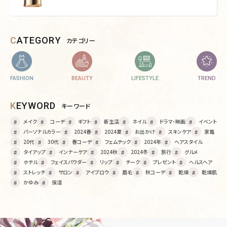
CATEGORY
カテゴリー
FASHION
BEAUTY
LIFESTYLE
TREND
KEYWORD
キーワード
メイク
コーデ
ギフト
新生活
ネイル
ドラマ・映画
イベント
パーソナルカラー
2024春
2024夏
お出かけ
スキンケア
家電
20代
30代
春コーデ
フェムテック
2024年
ヘアスタイル
タイアップ
インナーケア
2024秋
2024冬
旅行
グルメ
ホテル
フェイスパウダー
リップ
チーク
プレゼント
ヘルスヘア
ストレッチ
サロン
アイブロウ
眉毛
秋コーデ
乾燥
乾燥肌
かゆみ
保湿