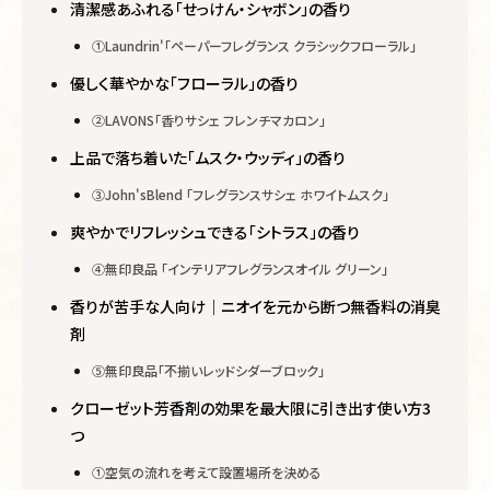
清潔感あふれる「せっけん・シャボン」の香り
①Laundrin'「ペーパーフレグランス クラシックフローラル」
優しく華やかな「フローラル」の香り
②LAVONS「香りサシェ フレンチマカロン」
上品で落ち着いた「ムスク・ウッディ」の香り
③John'sBlend 「フレグランスサシェ ホワイトムスク」
爽やかでリフレッシュできる「シトラス」の香り
④無印良品 「インテリアフレグランスオイル グリーン」
香りが苦手な人向け｜ニオイを元から断つ無香料の消臭
剤
⑤無印良品「不揃いレッドシダーブロック」
クローゼット芳香剤の効果を最大限に引き出す使い方3
つ
①空気の流れを考えて設置場所を決める