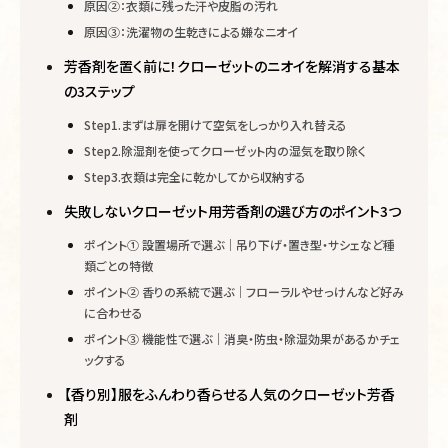
原因②：衣類に残った汗や皮脂の汚れ
原因③：洗濯物の生乾きによる嫌なニオイ
芳香剤を置く前に！クローゼットのニオイを解消する基本
の3ステップ
Step1.まずは扉を開けて空気をしっかり入れ替える
Step2.除湿剤を使ってクローゼット内の湿気を取り除く
Step3.衣類は完全に乾かしてから収納する
失敗しないクローゼット用芳香剤の選び方のポイント3つ
ポイント① 設置場所で選ぶ｜吊り下げ・置き型・サシェなど種
類ごとの特徴
ポイント② 香りの系統で選ぶ｜フローラルやせっけんなど好み
に合わせる
ポイント③ 機能性で選ぶ｜消臭・防虫・除湿効果があるかチェ
ックする
【香り別】服をふんわり香らせる人気のクローゼット芳香
剤