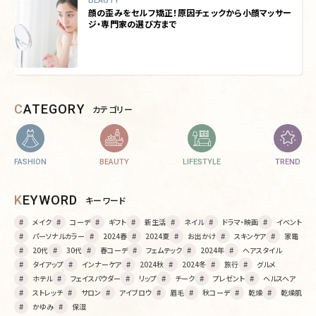
顔の歪みをセルフ矯正！原因チェックから小顔マッサー
ジ・専門家の選び方まで
CATEGORY
カテゴリー
FASHION
BEAUTY
LIFESTYLE
TREND
KEYWORD
キーワード
メイク
コーデ
ギフト
新生活
ネイル
ドラマ・映画
イベント
パーソナルカラー
2024春
2024夏
お出かけ
スキンケア
家電
20代
30代
春コーデ
フェムテック
2024年
ヘアスタイル
タイアップ
インナーケア
2024秋
2024冬
旅行
グルメ
ホテル
フェイスパウダー
リップ
チーク
プレゼント
ヘルスヘア
ストレッチ
サロン
アイブロウ
眉毛
秋コーデ
乾燥
乾燥肌
かゆみ
保湿