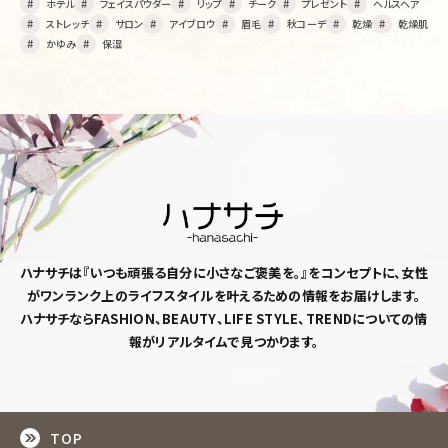
ホテル
フェイスパウダー
リップ
チーク
プレゼント
ヘルスヘア
ストレッチ
サロン
アイブロウ
眉毛
秋コーデ
乾燥
乾燥肌
かゆみ
保湿
ハナサチは『いつも頑張る自分に小さなご褒美を。』
をコンセプトに、女性
がワンランク上のライフスタイルを
叶えるための情報をお届けします。
ハナサチならFASHION、BEAUTY、LIFE STYLE、TRENDについての情
報がリアルタイムで見つかります。
TOP