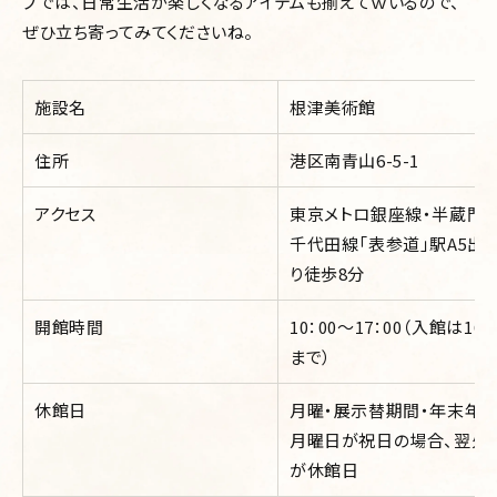
プでは、日常生活が楽しくなるアイテムも揃えてｗいるので、
ぜひ立ち寄ってみてくださいね。
施設名
根津美術館
住所
港区南青山6-5-1
アクセス
東京メトロ銀座線・半蔵門線
千代田線「表参道」駅A5出
り徒歩8分
開館時間
10：00～17：00（入館は16：
まで）
休館日
月曜・展示替期間・年末年
月曜日が祝日の場合、翌火
が休館日