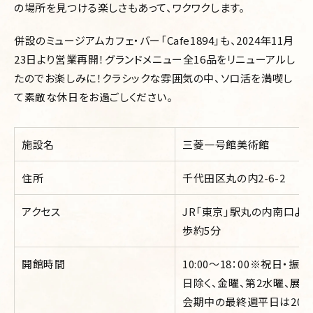
の場所を見つける楽しさもあって、ワクワクします。
併設のミュージアムカフェ・バー「Cafe1894」も、2024年11月
23日より営業再開！グランドメニュー全16品をリニューアルし
たのでお楽しみに！クラシックな雰囲気の中、ソロ活を満喫し
て素敵な休日をお過ごしください。
施設名
三菱一号館美術館
住所
千代田区丸の内2-6-2
アクセス
JR「東京」駅丸の内南口よ
歩約5分
開館時間
10:00
～18：00※祝日・振替
日除く、金曜、第2水曜、展
会期中の最終週平日は20：0