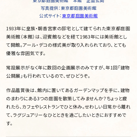
東京都庭園美術館 本館 正面玄関
写真提供：東京都庭園美術館
公式サイト：
東京都庭園美術館
1933年に皇族・朝香宮家の邸宅として建てられた東京都庭園
美術館（本館）は、迎賓館などを経て1983年には美術館とし
て開館。アール・デコの様式美が取り入れられており、とても
優雅な雰囲気です。
常設展示がなく年に数回の企画展示のみですが、年1回「建物
公開展」も行われているので、ぜひどうぞ。
作品鑑賞後は、館内に置いてあるガーデンマップを手に、建物
のまわりにある3つの庭園を散策してみませんか？ちょっと疲
れたら、
カフェやレストランでひと休み。せわしい日常から離れ
て、ラグジュアリーなひとときを過ごしたいときにおすすめで
す。