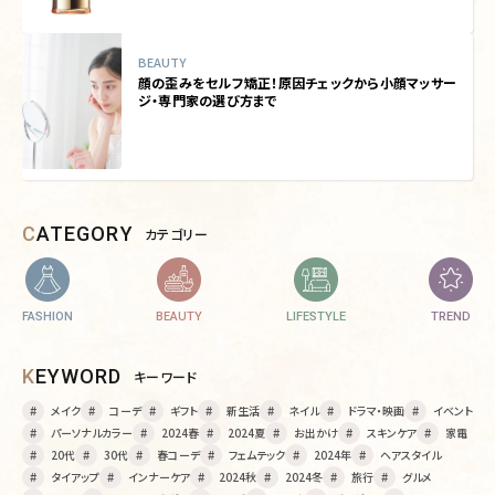
BEAUTY
顔の歪みをセルフ矯正！原因チェックから小顔マッサー
ジ・専門家の選び方まで
CATEGORY
カテゴリー
FASHION
BEAUTY
LIFESTYLE
TREND
KEYWORD
キーワード
メイク
コーデ
ギフト
新生活
ネイル
ドラマ・映画
イベント
パーソナルカラー
2024春
2024夏
お出かけ
スキンケア
家電
20代
30代
春コーデ
フェムテック
2024年
ヘアスタイル
タイアップ
インナーケア
2024秋
2024冬
旅行
グルメ