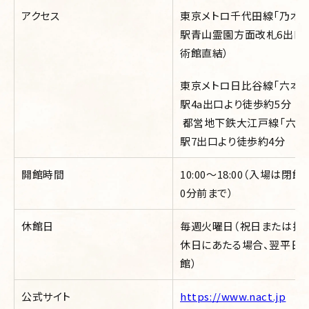
アクセス
東京メトロ千代田線「乃木坂
駅青山霊園方面改札6出口
術館直結）
東京メトロ日比谷線「六本木
駅4a出口より徒歩約5分
都営地下鉄大江戸線「六本
駅7出口より徒歩約4分
開館時間
10:00～18:00（入場は閉館
0分前まで）
休館日
毎週火曜日（祝日または振
休日にあたる場合、翌平日
館）
公式サイト
https://www.nact.jp