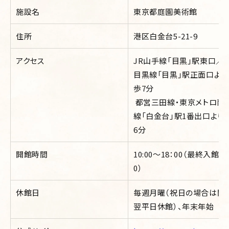
施設名
東京都庭園美術館
住所
港区白金台5-21-9
アクセス
JR山手線「目黒」駅東口／
目黒線「目黒」駅正面口より
歩7分
都営三田線・東京メトロ南
線「白金台」駅1番出口より
6分
開館時間
10:00～18：00（最終入館17
0）
休館日
毎週月曜（祝日の場合は開
翌平日休館）、年末年始