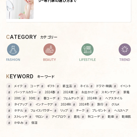
ジ・専門家の選び方まで
CATEGORY
カテゴリー
FASHION
BEAUTY
LIFESTYLE
TREND
KEYWORD
キーワード
メイク
コーデ
ギフト
新生活
ネイル
ドラマ・映画
イベント
パーソナルカラー
2024春
2024夏
お出かけ
スキンケア
家電
20代
30代
春コーデ
フェムテック
2024年
ヘアスタイル
タイアップ
インナーケア
2024秋
2024冬
旅行
グルメ
ホテル
フェイスパウダー
リップ
チーク
プレゼント
ヘルスヘア
ストレッチ
サロン
アイブロウ
眉毛
秋コーデ
乾燥
乾燥肌
かゆみ
保湿