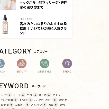
ェックから小顔マッサージ・専門
家の選び方まで
LIFESTYLE
香水みたいな香りのおすすめ柔
軟剤｜いい匂いが続く人気ブラ
ンド
CATEGORY
カテゴリー
HION
BEAUTY
LIFESTYLE
TREND
KEYWORD
キーワード
メイク
コーデ
ギフト
新生活
ネイル
ドラマ・映画
イベント
パーソナルカラー
2024春
2024夏
お出かけ
スキンケア
家電
20代