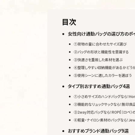
目次
女性向け通勤バッグの選び方のポイ
①荷物の量に合わせたサイズ選び
②バッグの形状と機能性を意識する
③快適さを重視した素材を選ぶ
④整理しやすい収納機能があるかどう
⑤使用シーンに適したカラーを選ぼう
タイプ別おすすめ通勤バッグ4選
①小さめサイズのハンドバッグなら！Hon
②機能的なリュックサックなら！無印良
③2way対応バッグなら！ROPÉ（ロペ）の「【E
④軽量・ナイロン素材のバッグなら！Jewe
おすすめブランド通勤バッグ9選