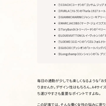
①COACH（コーチ）の「ゴッサム ジップ 
②FURLA（フルラ）の「Furla 1927 トート
③GIANNICHIARINI（ジャンニ・キアリ
④MARCJACOBS（マーク・ジェイコブス）
⑤ToryBurch（トリーバーチ）の「ペリー
⑥LOUISVUITTON（ルイ・ヴィトン）の
⑦LOEWE（ロエベ）の「パズルフォルドト
⑧GUSCIO（グッシオ）の「トートバッグ
⑨Longchamp（ロンシャン）の「ル プ
毎日の通勤が少しでも楽しくなるような「お
りませんか。デザイン性はもちろん、A4サイ
ち運びやすさも重要なポイントですよね。
この記事では、そんな働く女性の悩みに寄り