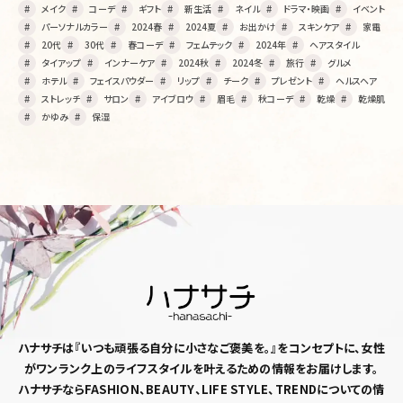
メイク
コーデ
ギフト
新生活
ネイル
ドラマ・映画
イベント
パーソナルカラー
2024春
2024夏
お出かけ
スキンケア
家電
20代
30代
春コーデ
フェムテック
2024年
ヘアスタイル
タイアップ
インナーケア
2024秋
2024冬
旅行
グルメ
ホテル
フェイスパウダー
リップ
チーク
プレゼント
ヘルスヘア
ストレッチ
サロン
アイブロウ
眉毛
秋コーデ
乾燥
乾燥肌
かゆみ
保湿
ハナサチは『いつも頑張る自分に小さなご褒美を。』
をコンセプトに、女性
がワンランク上のライフスタイルを
叶えるための情報をお届けします。
ハナサチならFASHION、BEAUTY、LIFE STYLE、TRENDについての情