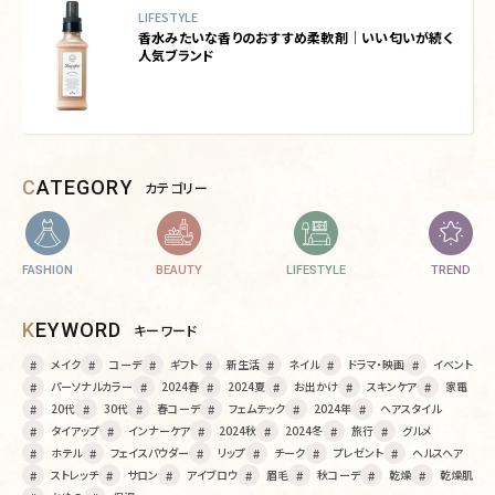
LIFESTYLE
香水みたいな香りのおすすめ柔軟剤｜いい匂いが続く
人気ブランド
CATEGORY
カテゴリー
FASHION
BEAUTY
LIFESTYLE
TREND
KEYWORD
キーワード
メイク
コーデ
ギフト
新生活
ネイル
ドラマ・映画
イベント
パーソナルカラー
2024春
2024夏
お出かけ
スキンケア
家電
20代
30代
春コーデ
フェムテック
2024年
ヘアスタイル
タイアップ
インナーケア
2024秋
2024冬
旅行
グルメ
ホテル
フェイスパウダー
リップ
チーク
プレゼント
ヘルスヘア
ストレッチ
サロン
アイブロウ
眉毛
秋コーデ
乾燥
乾燥肌