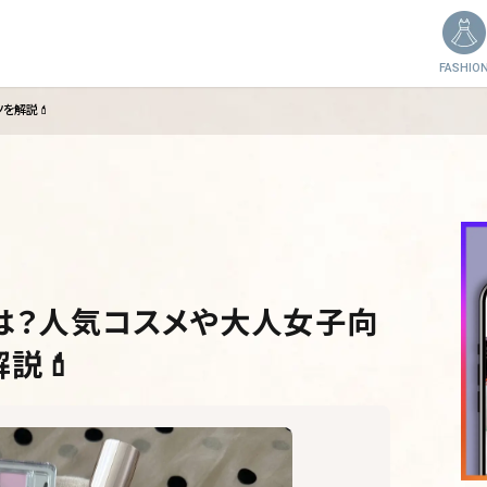
FASHIO
を解説💄
は？人気コスメや大人女子向
説💄