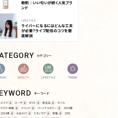
軟剤｜いい匂いが続く人気ブラ
ンド
LIFESTYLE
ライバーになるにはどんな工夫
が必要？ライブ配信のコツを徹
底解説
CATEGORY
カテゴリー
HION
BEAUTY
LIFESTYLE
TREND
KEYWORD
キーワード
メイク
コーデ
ギフト
新生活
ネイル
ドラマ・映画
イベント
パーソナルカラー
2024春
2024夏
お出かけ
スキンケア
家電
20代