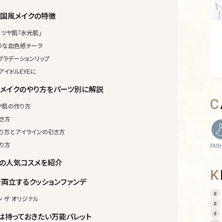
韓国風メイクの特徴
ツヤ肌「水光肌」
うな血色感チーク
グラデーションリップ
イドルEYEに
メイクのやり方をパーツ別に解説
ヤ肌の作り方
き方
り方とアイラインの引き方
り方
FAS
めの人気コスメを紹介
を両立するクッションファンデ
ン ザ オリジナル
つは持っておきたい万能パレット