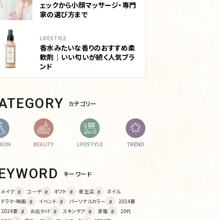
ェックから小顔マッサージ・専門
家の選び方まで
LIFESTYLE
香水みたいな香りのおすすめ柔
軟剤｜いい匂いが続く人気ブラ
ンド
CATEGORY
カテゴリー
HION
BEAUTY
LIFESTYLE
TREND
KEYWORD
キーワード
メイク
コーデ
ギフト
新生活
ネイル
ドラマ・映画
イベント
パーソナルカラー
2024春
2024夏
お出かけ
スキンケア
家電
20代