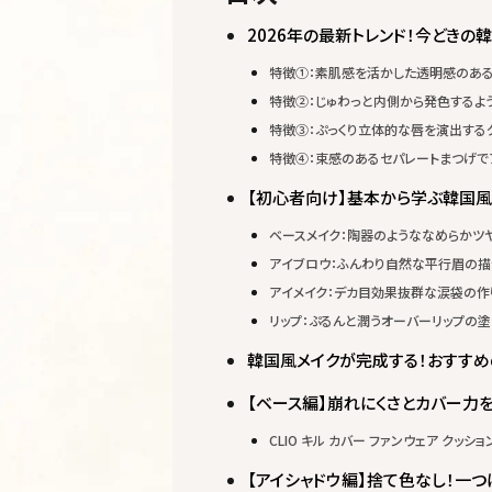
2026年の最新トレンド！今どきの
特徴①：素肌感を活かした透明感のある
特徴②：じゅわっと内側から発色するよ
特徴③：ぷっくり立体的な唇を演出する
特徴④：束感のあるセパレートまつげでア
【初心者向け】基本から学ぶ韓国風
ベースメイク：陶器のようななめらかツ
アイブロウ：ふんわり自然な平行眉の描
アイメイク：デカ目効果抜群な涙袋の作
リップ：ぷるんと潤うオーバーリップの塗
韓国風メイクが完成する！おすす
【ベース編】崩れにくさとカバー力
CLIO キル カバー ファンウェア クッショ
【アイシャドウ編】捨て色なし！一