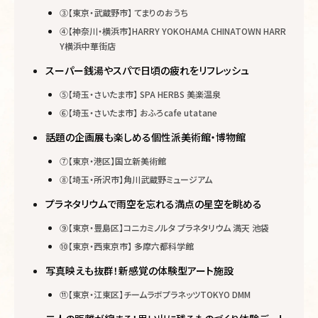
③【東京・武蔵野市】 てまりのおうち
④【神奈川・横浜市】HARRY YOKOHAMA CHINATOWN HARR
Y横浜中華街店
スーパー銭湯やスパで日頃の疲れをリフレッシュ
⑤【埼玉・さいたま市】 SPA HERBS 美楽温泉
⑥【埼玉・さいたま市】 おふろcafe utatane
話題の企画展も楽しめる個性派美術館・博物館
⑦【東京・港区】国立新美術館
⑧【埼玉・所沢市】角川武蔵野ミュージアム
プラネタリウムで雨空を忘れる満点の星空を眺める
⑨【東京・豊島区】コニカミノルタ プラネタリウム 満天 池袋
⑩【東京・西東京市】 多摩六都科学館
写真映えも抜群！新感覚の体験型アート施設
⑪【東京・江東区】チームラボプラネッツTOKYO DMM