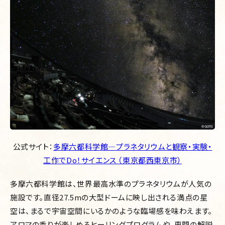
公式サイト：
多摩六都科学館―プラネタリウムと観察・実験・
工作でDo！サイエンス （東京都西東京市）
多摩六都科学館は、世界最高水準のプラネタリウムが人気の
施設です。直径27.5mの大型ドームに映し出される満点の星
空は、まるで宇宙空間にいるかのような臨場感を味わえます。
アロマの香りが楽しめるヒーリングプログラムや、専門の解説