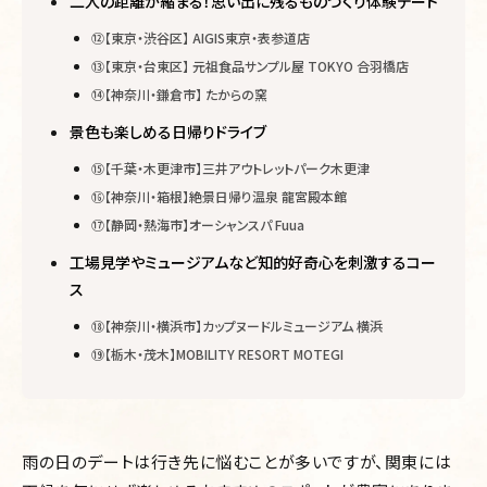
二人の距離が縮まる！思い出に残るものづくり体験デート
⑫【東京・渋谷区】 AIGIS東京・表参道店
⑬【東京・台東区】 元祖食品サンプル屋 TOKYO 合羽橋店
⑭【神奈川・鎌倉市】 たからの窯
景色も楽しめる日帰りドライブ
⑮【千葉・木更津市】三井アウトレットパーク木更津
⑯【神奈川・箱根】絶景日帰り温泉 龍宮殿本館
⑰【静岡・熱海市】オーシャンスパ Fuua
工場見学やミュージアムなど知的好奇心を刺激するコー
ス
⑱【神奈川・横浜市】カップヌードルミュージアム 横浜
⑲【栃木・茂木】MOBILITY RESORT MOTEGI
雨の日のデートは行き先に悩むことが多いですが、関東には