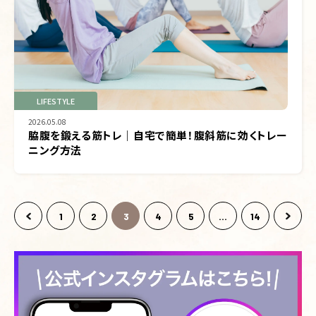
LIFESTYLE
2026.05.08
脇腹を鍛える筋トレ｜自宅で簡単！腹斜筋に効くトレー
ニング方法
1
2
3
4
5
...
14