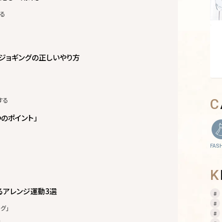
る
ジョギングの正しいやり方
する
のポイント」
FAS
るアレンジ運動3選
グ」
」