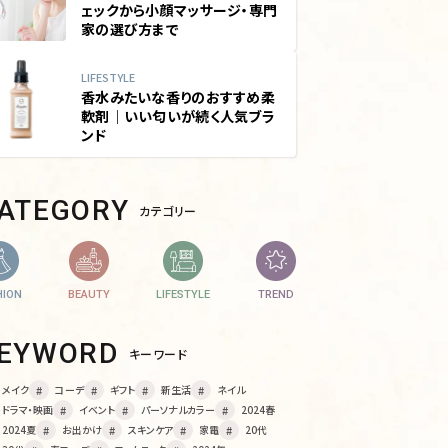
ェックから小顔マッサージ・専門
家の選び方まで
LIFESTYLE
香水みたいな香りのおすすめ柔
軟剤｜いい匂いが続く人気ブラ
ンド
CATEGORY
カテゴリー
HION
BEAUTY
LIFESTYLE
TREND
KEYWORD
キーワード
メイク
コーデ
ギフト
新生活
ネイル
ドラマ・映画
イベント
パーソナルカラー
2024春
2024夏
お出かけ
スキンケア
家電
20代