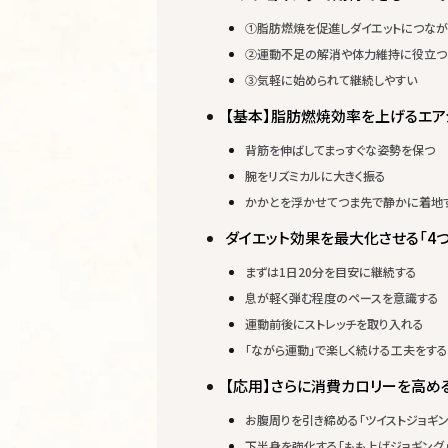
①脂肪燃焼を促進しダイエットにつなが
②運動不足の解消や体力維持に役立つ
③気軽に始められて継続しやすい
【基本】脂肪燃焼効率を上げるエア
背筋を伸ばしてまっすぐな姿勢を保つ
腕をリズミカルに大きく振る
かかとを浮かせてつま先で静かに着地
ダイエット効果を最大化させる「4つ
まずは1日20分を目安に継続する
息が軽く弾む程度のペースを意識する
運動前後にストレッチを取り入れる
「ながら運動」で楽しく続ける工夫をする
【応用】さらに消費カロリーを高め
お腹周りを引き締める「ツイストジョギン
下半身を強化する「もも上げジョギング