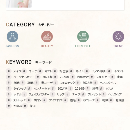
CATEGORY
カテゴリー
FASHION
BEAUTY
LIFESTYLE
TREND
KEYWORD
キーワード
メイク
コーデ
ギフト
新生活
ネイル
ドラマ・映画
イベント
パーソナルカラー
2024春
2024夏
お出かけ
スキンケア
家電
20代
30代
春コーデ
フェムテック
2024年
ヘアスタイル
タイアップ
インナーケア
2024秋
2024冬
旅行
グルメ
ホテル
フェイスパウダー
リップ
チーク
プレゼント
ヘルスヘア
ストレッチ
サロン
アイブロウ
眉毛
秋コーデ
乾燥
乾燥肌
かゆみ
保湿