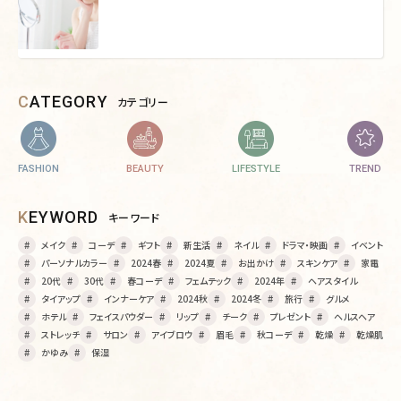
CATEGORY
カテゴリー
FASHION
BEAUTY
LIFESTYLE
TREND
KEYWORD
キーワード
メイク
コーデ
ギフト
新生活
ネイル
ドラマ・映画
イベント
パーソナルカラー
2024春
2024夏
お出かけ
スキンケア
家電
20代
30代
春コーデ
フェムテック
2024年
ヘアスタイル
タイアップ
インナーケア
2024秋
2024冬
旅行
グルメ
ホテル
フェイスパウダー
リップ
チーク
プレゼント
ヘルスヘア
ストレッチ
サロン
アイブロウ
眉毛
秋コーデ
乾燥
乾燥肌
かゆみ
保湿