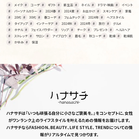
メイク
コーデ
ギフト
新生活
ネイル
ドラマ・映画
イベント
パーソナルカラー
2024春
2024夏
お出かけ
スキンケア
家電
20代
30代
春コーデ
フェムテック
2024年
ヘアスタイル
タイアップ
インナーケア
2024秋
2024冬
旅行
グルメ
ホテル
フェイスパウダー
リップ
チーク
プレゼント
ヘルスヘア
ストレッチ
サロン
アイブロウ
眉毛
秋コーデ
乾燥
乾燥肌
かゆみ
保湿
ハナサチは『いつも頑張る自分に小さなご褒美を。』
をコンセプトに、女性
がワンランク上のライフスタイルを
叶えるための情報をお届けします。
ハナサチならFASHION、BEAUTY、LIFE STYLE、TRENDについての情
報がリアルタイムで見つかります。