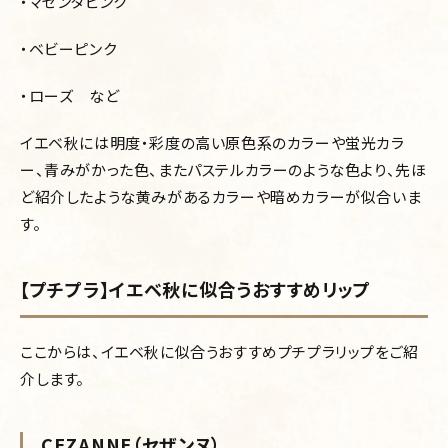
・マゼンタピンク
・ベビーピンク
・ローズ など
イエベ秋には
明度・彩度の高い原色系のカラーや
蛍光カラ
ー、
青みがかった色、またパステルカラーのような色より、
先ほ
ど紹介したような黄みがあるカラーや
暗めカラーが
似合いま
す。
【プチプラ】イエベ秋に似合うおすすめリップ
ここからは、イエベ秋に似合うおすすめプチプラリップをご紹
介します。
CEZANNE（セザンヌ）