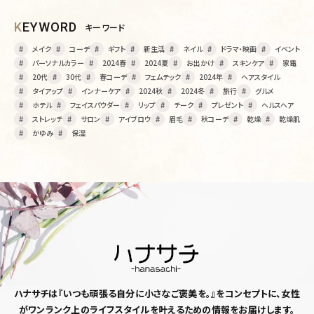
KEYWORD
キーワード
メイク
コーデ
ギフト
新生活
ネイル
ドラマ・映画
イベント
パーソナルカラー
2024春
2024夏
お出かけ
スキンケア
家電
20代
30代
春コーデ
フェムテック
2024年
ヘアスタイル
タイアップ
インナーケア
2024秋
2024冬
旅行
グルメ
ホテル
フェイスパウダー
リップ
チーク
プレゼント
ヘルスヘア
ストレッチ
サロン
アイブロウ
眉毛
秋コーデ
乾燥
乾燥肌
かゆみ
保湿
ハナサチは『いつも頑張る自分に小さなご褒美を。』
をコンセプトに、女性
がワンランク上のライフスタイルを
叶えるための情報をお届けします。