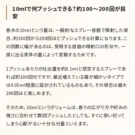
10mlで何プッシュできる？約100〜200回が目
安
香水の10mlという量は、一般的なスプレー容器で噴射した場
合、約100回から200回ほどプッシュできる計算になります。こ
の回数に幅があるのは、使用する容器の噴射口の形状や、一
度に出る液体の量によって変動するためです。
1プッシュあたりの吐出量を約0.1mlと想定するスプレーであ
れば約100回分ですが、最近増えている霧が細かいタイプで
は0.05ml程度に設計されているものもあり、その場合は最大
200回ほど楽しめます。
そのため、10mlというボリュームは、香りの広がり方や好みの
強さに合わせて数回プッシュしたとしても、すぐに使い切って
しまう心配がない十分な分量といえます。