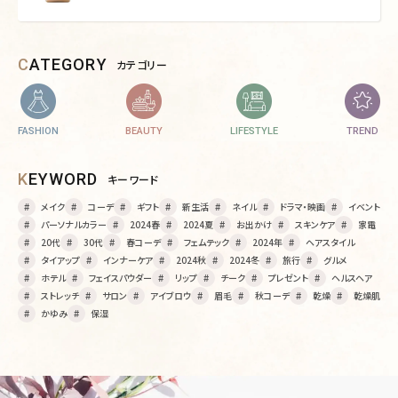
CATEGORY
カテゴリー
FASHION
BEAUTY
LIFESTYLE
TREND
KEYWORD
キーワード
メイク
コーデ
ギフト
新生活
ネイル
ドラマ・映画
イベント
パーソナルカラー
2024春
2024夏
お出かけ
スキンケア
家電
20代
30代
春コーデ
フェムテック
2024年
ヘアスタイル
タイアップ
インナーケア
2024秋
2024冬
旅行
グルメ
ホテル
フェイスパウダー
リップ
チーク
プレゼント
ヘルスヘア
ストレッチ
サロン
アイブロウ
眉毛
秋コーデ
乾燥
乾燥肌
かゆみ
保湿