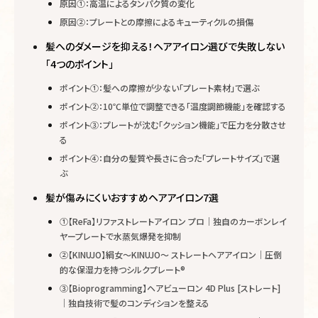
原因①：高温によるタンパク質の変化
原因②：プレートとの摩擦によるキューティクルの損傷
髪へのダメージを抑える！ヘアアイロン選びで失敗しない
「4つのポイント」
ポイント①：髪への摩擦が少ない「プレート素材」で選ぶ
ポイント②：10℃単位で調整できる「温度調節機能」を確認する
ポイント③：プレートが沈む「クッション機能」で圧力を分散させ
る
ポイント④：自分の髪質や長さに合った「プレートサイズ」で選
ぶ
髪が傷みにくいおすすめヘアアイロン7選
①【ReFa】リファストレートアイロン プロ｜独自のカーボンレイ
ヤープレートで水蒸気爆発を抑制
②【KINUJO】絹女〜KINUJO〜 ストレートヘアアイロン｜圧倒
的な保湿力を持つシルクプレート®︎
③【Bioprogramming】ヘアビューロン 4D Plus [ストレート]
｜独自技術で髪のコンディションを整える