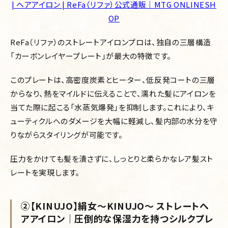
| ヘアアイロン | ReFa（リファ）公式通販｜MTG ONLINESH
OP
ReFa（リファ）のストレートアイロンプロは、独自の三層構造
「カーボンレイヤープレート」が最大の特徴です。
このプレートは、高密度炭素とヒーター、低反発コートの三層
からなり、熱をマイルドに伝えることで、濡れた髪にアイロンを
当てた際に起こる「水蒸気爆発」を抑制します。これにより、キ
ューティクルへのダメージを大幅に軽減し、髪内部の水分を守
りながらスタイリングが可能です。
圧力をかけても髪を潰さずに、しっとりと柔らかなレア髪スト
レートを実現します。
②【KINUJO】絹女〜KINUJO〜 ストレートヘ
アアイロン｜圧倒的な保湿力を持つシルクプレ