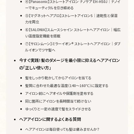
④【Panasonic】ストレートアイロン ナノケア EH-HS0J｜ナノイ
ーでキューティクルを引き締める
⑤【マグネットヘアプロ】ストレートアイロンS｜速乾性と保湿
力を両立
⑥【SALONIA】スムースシャイン ストレートヘアアイロン｜幅広
い温度設定機能を搭載
⑦【サロンムーン】ミラーイオン®︎ ストレートヘアアイロン｜ダブ
ルイオンでツヤ髪へ
今すぐ実践！髪のダメージを最小限に抑えるヘアアイロン
の「正しい使い方」
髪をしっかり乾かしてからアイロンを当てる
髪質に合わせた最適な温度（140～160℃）に設定する
アイロン前にヘアオイルや保護剤を塗布する
同じ箇所にアイロンを長時間当て続けない
ゆっくりと一定の速度で髪をスライドさせる
ヘアアイロンに関するよくある質問
ヘアアイロンは毎日使っても髪は痛みませんか？