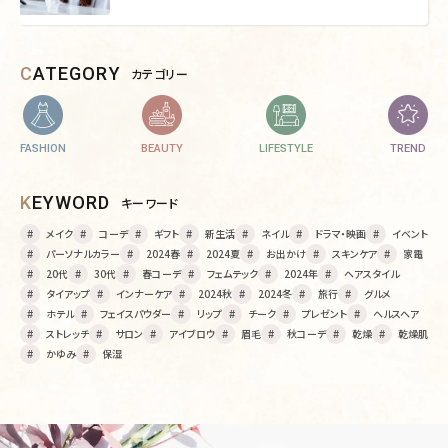
CATEGORY
カテゴリー
FASHION
BEAUTY
LIFESTYLE
TREND
KEYWORD
キーワード
メイク
コーデ
ギフト
新生活
ネイル
ドラマ・映画
イベント
パーソナルカラー
2024春
2024夏
お出かけ
スキンケア
家電
20代
30代
春コーデ
フェムテック
2024年
ヘアスタイル
タイアップ
インナーケア
2024秋
2024冬
旅行
グルメ
ホテル
フェイスパウダー
リップ
チーク
プレゼント
ヘルスヘア
ストレッチ
サロン
アイブロウ
眉毛
秋コーデ
乾燥
乾燥肌
かゆみ
保湿